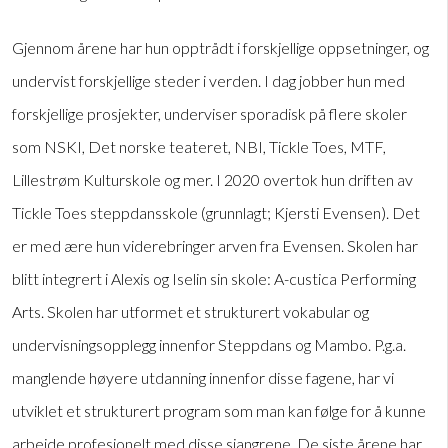
Gjennom årene har hun opptrådt i forskjellige oppsetninger, og
undervist forskjellige steder i verden. I dag jobber hun med
forskjellige prosjekter, underviser sporadisk på flere skoler
som NSKI, Det norske teateret, NBI, Tickle Toes, MTF,
Lillestrøm Kulturskole og mer. I 2020 overtok hun driften av
Tickle Toes steppdansskole (grunnlagt; Kjersti Evensen). Det
er med ære hun viderebringer arven fra Evensen. Skolen har
blitt integrert i Alexis og Iselin sin skole: A-custica Performing
Arts. Skolen har utformet et strukturert vokabular og
undervisningsopplegg innenfor Steppdans og Mambo. P.g.a.
manglende høyere utdanning innenfor disse fagene, har vi
utviklet et strukturert program som man kan følge for å kunne
arbeide profesjonelt med disse sjangrene. De siste årene har