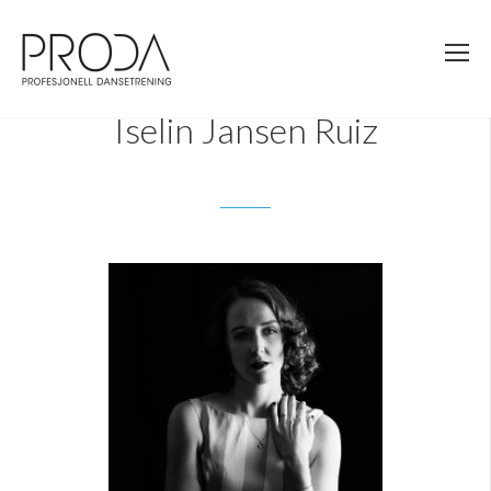
Gå
til
sidens
hovedinnhold
Iselin Jansen Ruiz