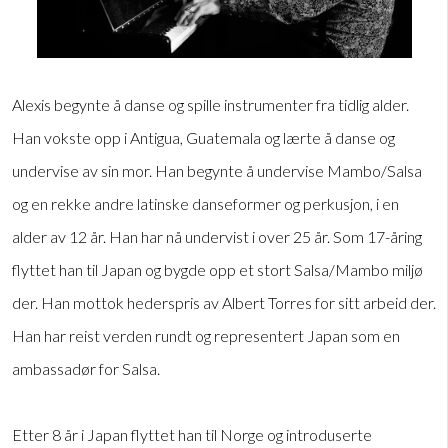
Alexis begynte å danse og spille instrumenter fra tidlig alder.
Han vokste opp i Antigua, Guatemala og lærte å danse og
undervise av sin mor. Han begynte å undervise Mambo/Salsa
og en rekke andre latinske danseformer og perkusjon, i en
alder av 12 år. Han har nå undervist i over 25 år. Som 17-åring
flyttet han til Japan og bygde opp et stort Salsa/Mambo miljø
der. Han mottok hederspris av Albert Torres for sitt arbeid der.
Han har reist verden rundt og representert Japan som en
ambassadør for Salsa.
Etter 8 år i Japan flyttet han til Norge og introduserte