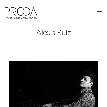
Gå
til
sidens
hovedinnhold
Alexis Ruiz