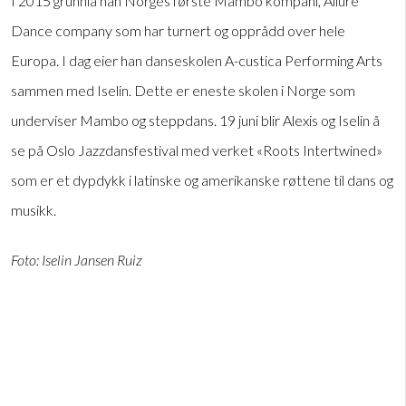
I 2015 grunnla han Norges første Mambo kompani, Allure
Dance company som har turnert og opprådd over hele
Europa. I dag eier han danseskolen A-custica Performing Arts
sammen med Iselin. Dette er eneste skolen i Norge som
underviser Mambo og steppdans. 19 juni blir Alexis og Iselin å
se på Oslo Jazzdansfestival med verket «Roots Intertwined»
som er et dypdykk i latinske og amerikanske røttene til dans og
musikk.
Foto: Iselin Jansen Ruiz