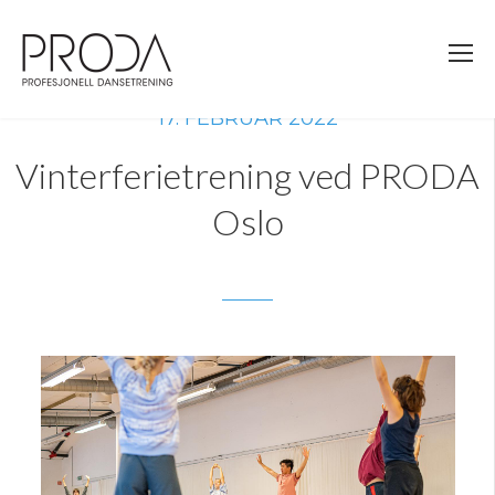
Gå
til
sidens
hovedinnhold
17. FEBRUAR 2022
Vinterferietrening ved PRODA
Oslo