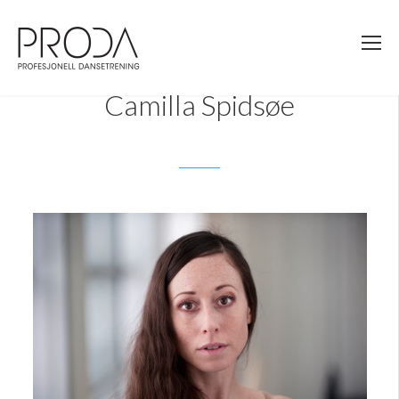
Gå
til
sidens
hovedinnhold
Camilla Spidsøe