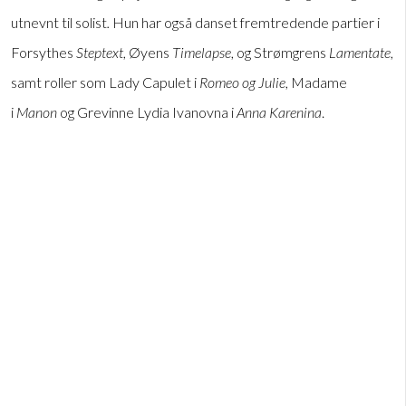
utnevnt til solist
.
Hun har også danset fremtredende partier i
Forsythes
Steptext
, Øyens
Timelapse
, og Strømgrens
Lamentate
,
samt roller som Lady Capulet i
Romeo og Julie
, Madame
i
Manon
og Grevinne Lydia Ivanovna i
Anna Karenina
.