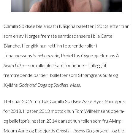
Camilla Spidsøe ble ansatt i Nasjonalballetten i 2013, etter ti år
som en av Norges fremste samtidsdansere i bl a Carte
Blanche. Her gikk hun rett inn i bærende roller i
Johannessens
Scheherazade
, Proiettos
Cygne
og Ekmans
A
Swan Lake
– som alle ble skapt for henne – i tillegg til
fremtredende partier i balletter som Strømgrens
Suite
og
Kyliáns
Gods and Dogs
og
Soldiers’ Mass
.
I februar 2019 mottok Camilla Spidsøe Aase Byes Minnepris
for 2018. Høsten 2013 mottok hun Tom Wilhelmsens opera-
og ballettpris, høsten 2014 danset hun rollen som fru Alving i
Moum Aune og Espejords
Ghosts – Ibsens Gengangere –
og ble