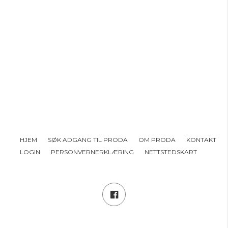
HJEM
SØK ADGANG TIL PRODA
OM PRODA
KONTAKT
LOGIN
PERSONVERNERKLÆRING
NETTSTEDSKART