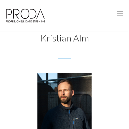
Gå
til
sidens
hovedinnhold
Kristian Alm