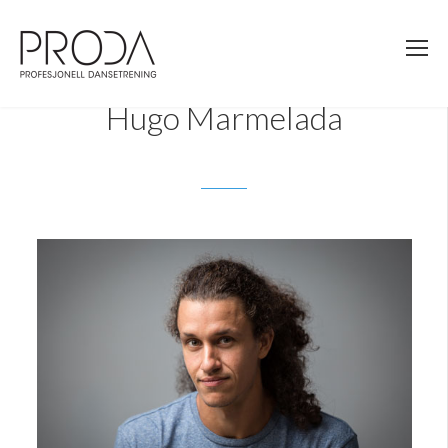
Gå
til
sidens
hovedinnhold
Hugo Marmelada