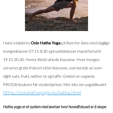
I høst etableres
Oslo Hatha Yoga
på Rom for dans med daglige
morgenklasser 07.15-8.30 og kveldsklasser mand/torsd kl
19.15-20.30. Henry Wold vil lede klassene. Hver morgen
serveres gratis frokost etter klassene, som består av over-
night oats, frukt, nøtter, te og kaffe. Grøten er vegansk.
PRODA-brukere får studentpriser. Mer info om yogatilbudet
https://oslohathayoga.no/hatha.html
Hatha yoga er et system med øvelser hvor hovedfokuset er å skape