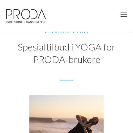
Gå
til
sidens
hovedinnhold
18. AUGUST 2019
Spesialtilbud i YOGA for
PRODA-brukere