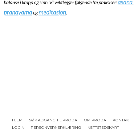
asana
balanse i kropp og sinn. Vi vektlegger følgende tre praksiser:
,
pranayama
meditasjon
og
.
HJEM
SØK ADGANG TIL PRODA
OM PRODA
KONTAKT
LOGIN
PERSONVERNERKLÆRING
NETTSTEDSKART