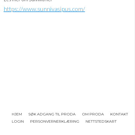
https://www.sunnivasipus.com/
HJEM
SØK ADGANG TIL PRODA
OM PRODA
KONTAKT
LOGIN
PERSONVERNERKLÆRING
NETTSTEDSKART