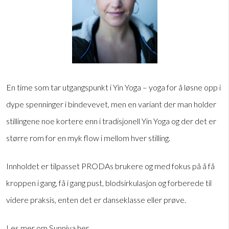
En time som tar utgangspunkt i Yin Yoga – yoga for å løsne opp i
dype spenninger i bindevevet, men en variant der man holder
stillingene noe kortere enn i tradisjonell Yin Yoga og der det er
større rom for en myk flow i mellom hver stilling.
Innholdet er tilpasset PRODAs brukere og med fokus på å få
kroppen i gang, få i gang pust, blodsirkulasjon og forberede til
videre praksis, enten det er danseklasse eller prøve.
Les mer om Sunniva her