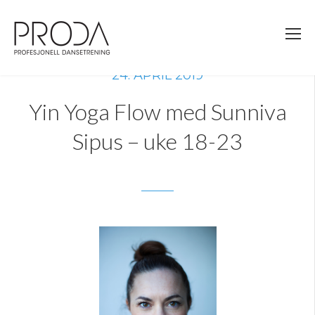
Gå
til
sidens
hovedinnhold
24. APRIL 2019
Yin Yoga Flow med Sunniva
Sipus – uke 18-23