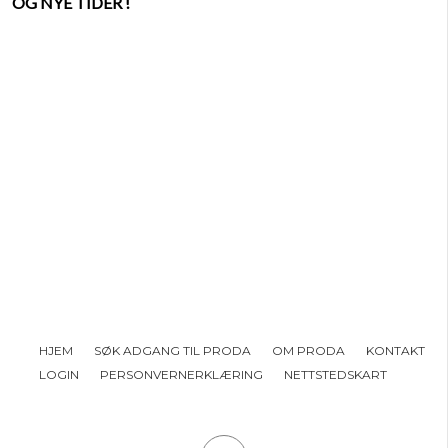
OG NYE TIDER !
HJEM
SØK ADGANG TIL PRODA
OM PRODA
KONTAKT
LOGIN
PERSONVERNERKLÆRING
NETTSTEDSKART