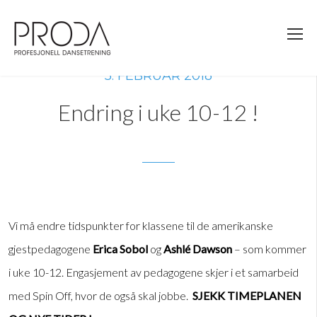
Gå
til
sidens
hovedinnhold
5. FEBRUAR 2018
Endring i uke 10-12 !
Vi må endre tidspunkter for klassene til de amerikanske
gjestpedagogene
Erica Sobol
og
Ashlé Dawson
– som kommer
i uke 10-12. Engasjement av pedagogene skjer i et samarbeid
med Spin Off, hvor de også skal jobbe.
SJEKK TIMEPLANEN