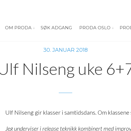
OM PRODA
SØK ADGANG
PRODA OSLO
PRO
vis submeny for “Om PRODA”
vis submeny
30. JANUAR 2018
Ulf Nilseng uke 6+
Ulf Nilseng gir klasser i samtidsdans. Om klassene s
Jeg underviser i release teknikk kombinert med improv