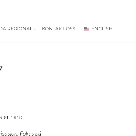
DA REGIONAL
KONTAKT OSS
ENGLISH
 for “PRODA Oslo”
vis submeny for “PRODA Regional”
7
ier han :
isasjon. Fokus på