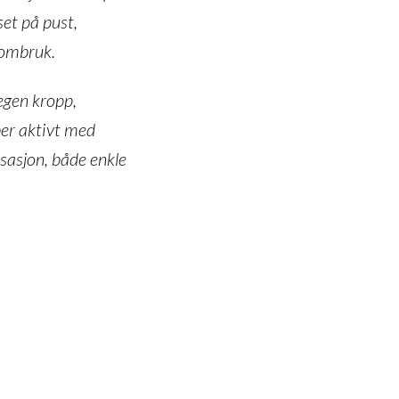
set på pust,
rombruk.
egen kropp,
ber aktivt med
sasjon, både enkle