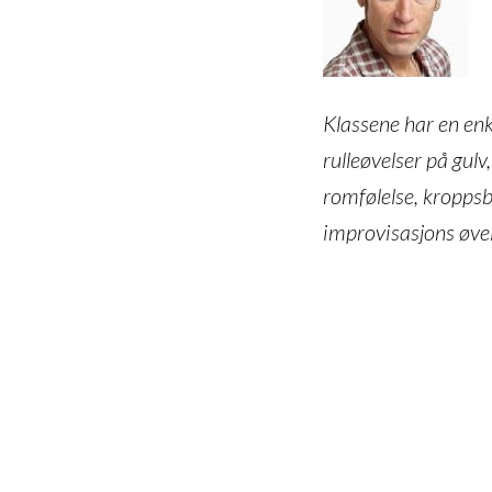
Klassene har en enk
rulleøvelser på gul
romfølelse, kropps
improvisasjons øve