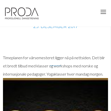
Gå
til
sidens
hovedinnhold
29. DESEMBER 2017
Timeplanen for vårsemesteret ligger nå på nettsiden. Det blir
et bredt tilbud med klasser og workshops med norske og
internasjonale pedagoger. Yogaklasser hver mandag morgen.