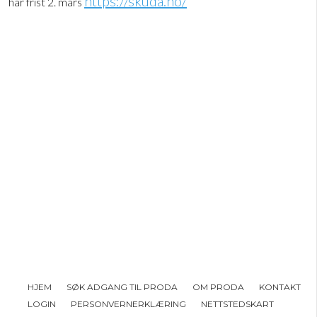
https://skuda.no/
har frist 2. mars
HJEM
SØK ADGANG TIL PRODA
OM PRODA
KONTAKT
LOGIN
PERSONVERNERKLÆRING
NETTSTEDSKART