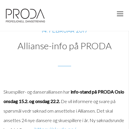
Gå
til
sidens
hovedinnhold
14. FEBRUAR 2017
Allianse-info på PRODA
Skuespiller- og danseralliansen har
info-stand på PRODA Oslo
onsdag 15.2. og onsdag 22.2.
De vil informere og svare på
spørsmål vedr søknad om ansettelse i Alliansen. Det skal
ansettes 24 nye dansere og skuespillere i år. Ny søknadsrunde