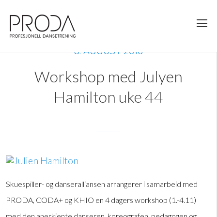
Gå
til
sidens
hovedinnhold
8. AUGUST 2016
Workshop med Julyen
Hamilton uke 44
Skuespiller- og danseralliansen arrangerer i samarbeid med
PRODA, CODA+ og KHIO en 4 dagers workshop (1.-4.11)
med den anerkjente danseren, koreografen, pedagogen og