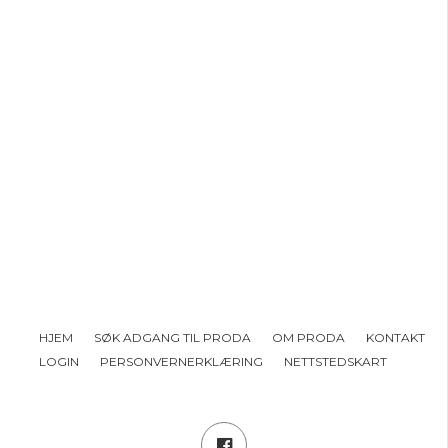
HJEM
SØK ADGANG TIL PRODA
OM PRODA
KONTAKT
LOGIN
PERSONVERNERKLÆRING
NETTSTEDSKART