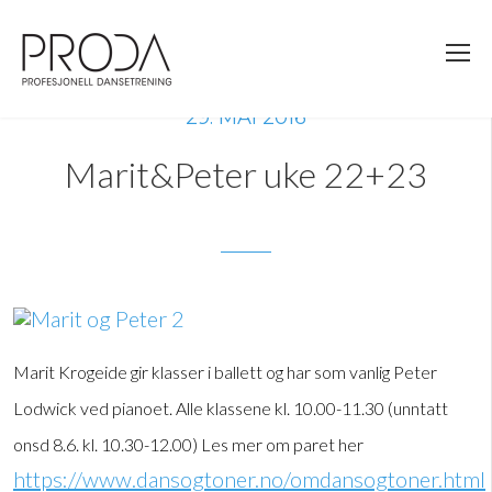
Gå
til
sidens
hovedinnhold
29. MAI 2016
Marit&Peter uke 22+23
Marit Krogeide gir klasser i ballett og har som vanlig Peter
Lodwick ved pianoet. Alle klassene kl. 10.00-11.30 (unntatt
onsd 8.6. kl. 10.30-12.00) Les mer om paret her
https://www.dansogtoner.no/omdansogtoner.html