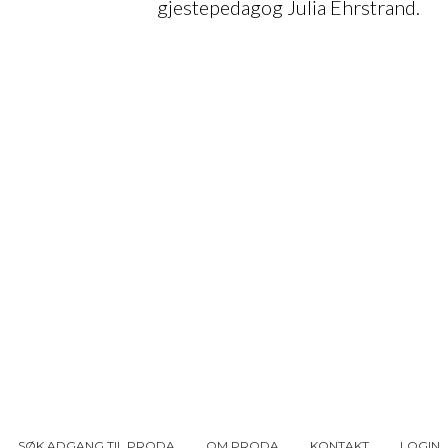
gjestepedagog Julia Ehrstrand.
SØK ADGANG TIL PRODA
OM PRODA
KONTAKT
LOGIN