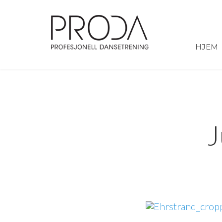
Gå
til
sidens
hovedinnhold
HJEM
J