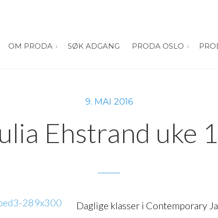
OM PRODA
SØK ADGANG
PRODA OSLO
PRO
vis submeny for “Om PRODA”
vis submeny
9. MAI 2016
ulia Ehstrand uke 
Daglige klasser i Contemporary J