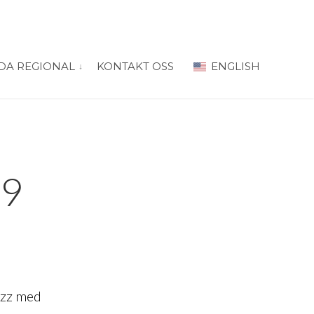
DA REGIONAL
KONTAKT OSS
ENGLISH
 for “PRODA Oslo”
vis submeny for “PRODA Regional”
19
azz med