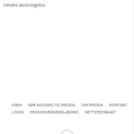
mindre anstrengelse.
HJEM
SØK ADGANG TIL PRODA
OM PRODA
KONTAKT
LOGIN
PERSONVERNERKLÆRING
NETTSTEDSKART