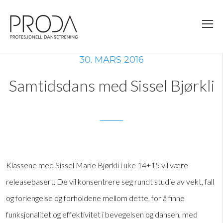
Gå
til
sidens
hovedinnhold
30. MARS 2016
Samtidsdans med Sissel Bjørkli
Klassene med Sissel Marie Bjørkli i uke 14+15 vil være
releasebasert. De vil konsentrere seg rundt studie av vekt, fall
og forlengelse og forholdene mellom dette, for å finne
funksjonalitet og effektivitet i bevegelsen og dansen, med