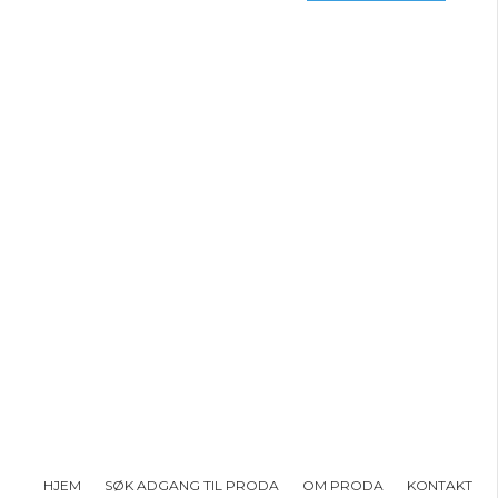
HJEM
SØK ADGANG TIL PRODA
OM PRODA
KONTAKT