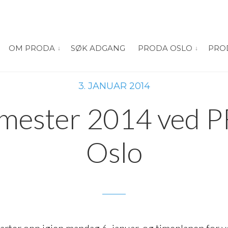
OM PRODA
SØK ADGANG
PRODA OSLO
PRO
vis submeny for “Om PRODA”
vis submeny
3. JANUAR 2014
mester 2014 ved
Oslo
ter opp igjen mandag 6. januar, og timeplanen for vå