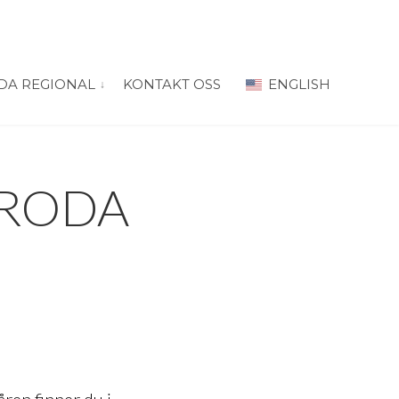
DA REGIONAL
KONTAKT OSS
ENGLISH
 for “PRODA Oslo”
vis submeny for “PRODA Regional”
 PRODA
ren finner du i