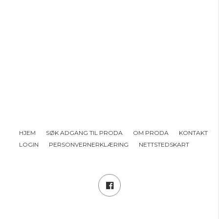
HJEM
SØK ADGANG TIL PRODA
OM PRODA
KONTAKT
LOGIN
PERSONVERNERKLÆRING
NETTSTEDSKART