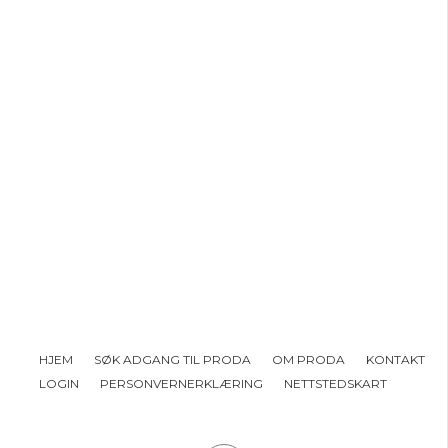
HJEM
SØK ADGANG TIL PRODA
OM PRODA
KONTAKT
LOGIN
PERSONVERNERKLÆRING
NETTSTEDSKART