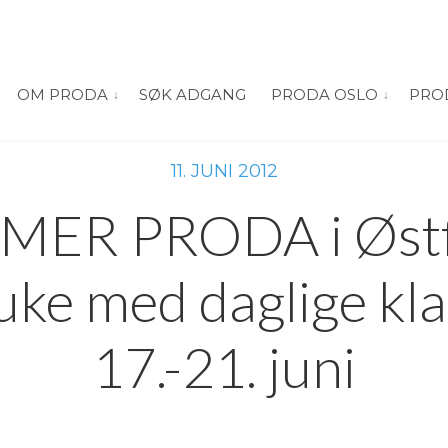
OM PRODA
SØK ADGANG
PRODA OSLO
PRO
vis submeny for “Om PRODA”
vis submeny
11. JUNI 2012
ER PRODA i Østf
 uke med daglige kl
17.-21. juni