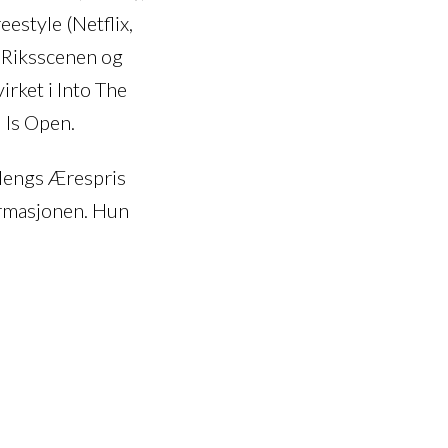
eestyle (Netflix,
å Riksscenen og
ket i Into The
 Is Open.
lengs Ærespris
rmasjonen. Hun