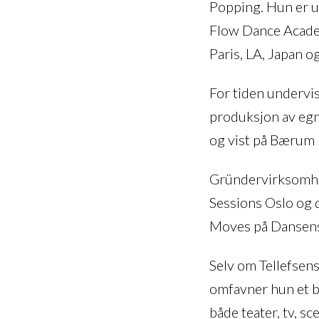
Popping. Hun er u
Flow Dance Academ
Paris, LA, Japan o
For tiden undervi
produksjon av egn
og vist på Bærum
Gründervirksomhet
Sessions Oslo og 
Moves på Dansens 
Selv om Tellefsens
omfavner hun et b
både teater, tv, s