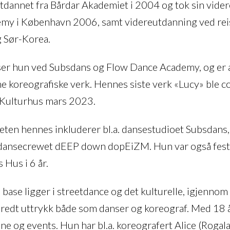
tdannet fra Bårdar Akademiet i 2004 og tok sin vide
y i København 2006, samt videreutdanning ved reis
g Sør-Korea.
ser hun ved Subsdans og Flow Dance Academy, og er 
e koreografiske verk. Hennes siste verk «Lucy» ble 
 Kulturhus mars 2023.
en hennes inkluderer bl.a. dansestudioet Subsdans,
dansecrewet dEEP down dopEiZM. Hun var også festi
Hus i 6 år.
 base ligger i streetdance og det kulturelle, igjennom 
redt uttrykk både som danser og koreograf. Med 18 å
cene og events. Hun har bl.a. koreografert Alice (Rogal