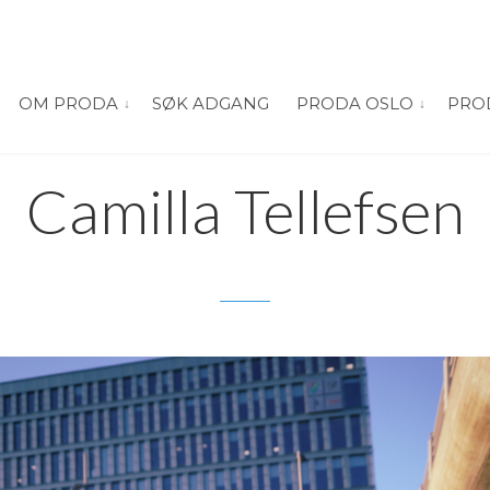
OM PRODA
SØK ADGANG
PRODA OSLO
PRO
vis submeny for “Om PRODA”
vis submeny
Camilla Tellefsen