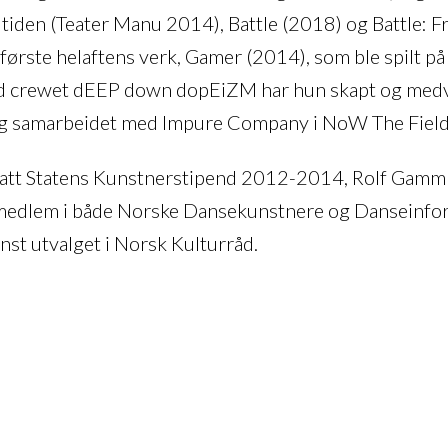
 tiden (Teater Manu 2014), Battle (2018) og Battle: Fr
første helaftens verk, Gamer (2014), som ble spilt p
 crewet dEEP down dopEiZM har hun skapt og medvir
og samarbeidet med Impure Company i NoW The Field
ttatt Statens Kunstnerstipend 2012-2014, Rolf Gamm
medlem i både Norske Dansekunstnere og Danseinfo
unst utvalget i Norsk Kulturråd.