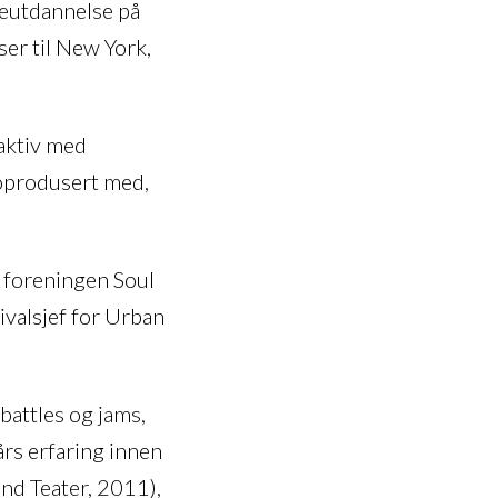
reutdannelse på
er til New York,
aktiv med
coprodusert med,
 foreningen Soul
valsjef for Urban
battles og jams,
rs erfaring innen
and Teater, 2011),