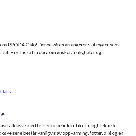
ens PRODA Oslo! Denne våren arrangerer vi 4 møter som
ltet. Vi vil høre fra dere om ønsker, muligheter og...
ldans
rge
sikalklasse med Lisbeth inneholder tilrettelagt teknikk
køvelsene består vanligvis av oppvarming, føtter, plié og en