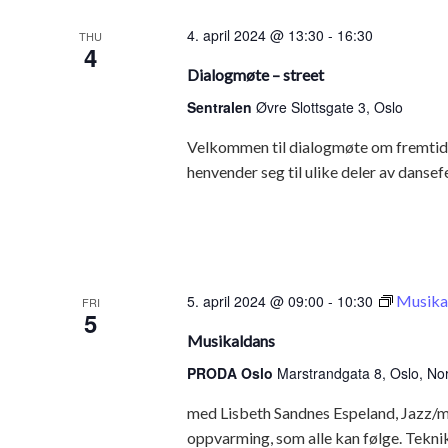
4. april 2024 @ 13:30
-
16:30
THU
4
Dialogmøte – street
Sentralen
Øvre Slottsgate 3, Oslo
Velkommen til dialogmøte om fremtid
henvender seg til ulike deler av dansefe
5. april 2024 @ 09:00
-
10:30
Musika
FRI
5
Musikaldans
PRODA Oslo
Marstrandgata 8, Oslo, No
med Lisbeth Sandnes Espeland, Jazz/mu
oppvarming, som alle kan følge. Teknik