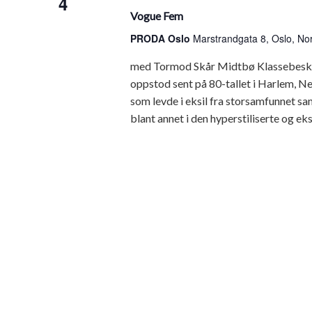
4
Fem
Vogue Fem
PRODA Oslo
Marstrandgata 8, Oslo, No
med Tormod Skår Midtbø Klassebeskri
oppstod sent på 80-tallet i Harlem, N
som levde i eksil fra storsamfunnet sam
blant annet i den hyperstiliserte og ek