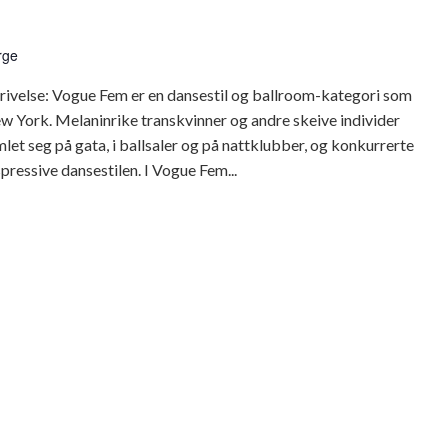
rge
velse: Vogue Fem er en dansestil og ballroom-kategori som
ew York. Melaninrike transkvinner og andre skeive individer
let seg på gata, i ballsaler og på nattklubber, og konkurrerte
spressive dansestilen. I Vogue Fem...