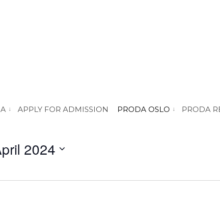
DA
APPLY FOR ADMISSION
PRODA OSLO
PRODA R
vis submeny for “About PRODA”
vis submeny for 
pril 2024