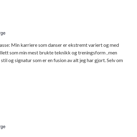
rge
asse: Min karriere som danser er ekstremt variert og med
llett som min mest brukte teknikk og treningsform , men
til og signatur som er en fusion av alt jeg har gjort. Selv om
rge