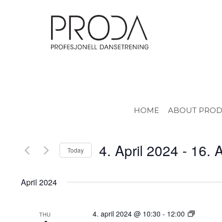
Gå
til
sidens
hovedinnhold
Events
Enter
HOME
ABOUT PRO
Keyword.
Search
Search
for
and
Events
by
Views
4. April 2024
 - 
16. A
Keyword.
Today
Navigation
Select
date.
April 2024
Vogue
4. april 2024 @ 10:30
-
12:00
THU