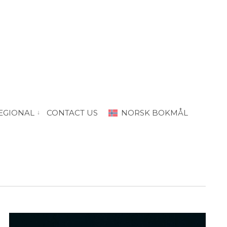
Event
Views
Find Events
List
EGIONAL
CONTACT US
NORSK BOKMÅL
“PRODA Oslo”
vis submeny for “PRODA Regional”
Navigation