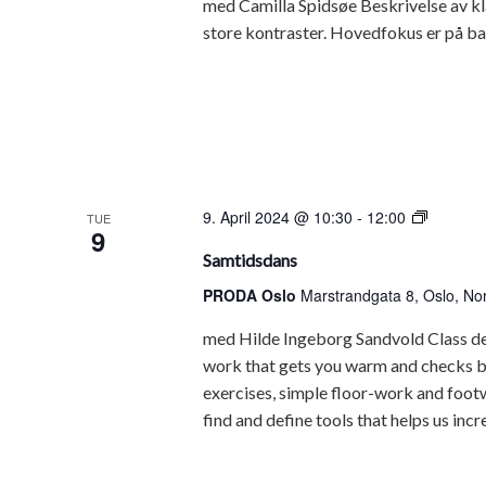
med Camilla Spidsøe Beskrivelse av kl
store kontraster. Hovedfokus er på ba
Samtid
9. April 2024 @ 10:30
-
12:00
TUE
9
Samtidsdans
PRODA Oslo
Marstrandgata 8, Oslo, No
med Hilde Ingeborg Sandvold Class descr
work that gets you warm and checks ba
exercises, simple floor-work and footw
find and define tools that helps us incre