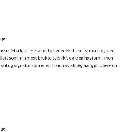
rge
asse: Min karriere som danser er ekstremt variert og med
llett som min mest brukte teknikk og treningsform , men
til og signatur som er en fusion av alt jeg har gjort. Selv om
dsdans
rge