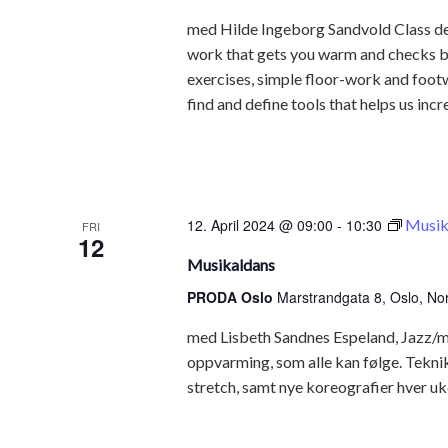
med Hilde Ingeborg Sandvold Class descr
work that gets you warm and checks ba
exercises, simple floor-work and footw
find and define tools that helps us incre
12. April 2024 @ 09:00
-
10:30
Musik
FRI
12
Musikaldans
PRODA Oslo
Marstrandgata 8, Oslo, No
med Lisbeth Sandnes Espeland, Jazz/mu
oppvarming, som alle kan følge. Teknik
stretch, samt nye koreografier hver uke.