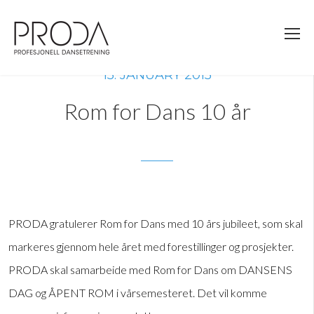
Gå
til
sidens
hovedinnhold
15. JANUARY 2015
Rom for Dans 10 år
PRODA gratulerer Rom for Dans med 10 års jubileet, som skal
markeres gjennom hele året med forestillinger og prosjekter.
PRODA skal samarbeide med Rom for Dans om DANSENS
DAG og ÅPENT ROM i vårsemesteret. Det vil komme