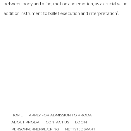
between body and mind, motion and emotion, as a crucial value
addition instrument to ballet execution and interpretation”.
HOME
APPLY FOR ADMISSION TO PRODA
ABOUT PRODA
CONTACT US
LOGIN
PERSONVERNERKLÆRING
NETTSTEDSKART