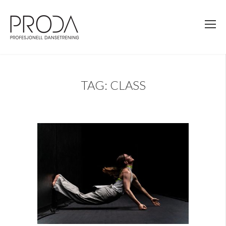
Gå
til
sidens
hovedinnhold
TAG: CLASS