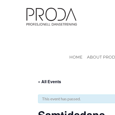
Gå
til
sidens
hovedinnhold
HOME
ABOUT PRO
« All Events
This event has passed.
Samtidsdans