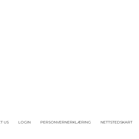
T US
LOGIN
PERSONVERNERKLÆRING
NETTSTEDSKART