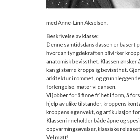
med Anne-Linn Akselsen.
Beskrivelse av klasse:
Denne samtidsdansklassen er basert på 
hvordan tyngdekraften påvirker kroppe
anatomisk bevissthet. Klassen ønsker 
kan gi større kroppslig bevissthet. G
arkitektur i rommet, og grunnleggende 
forlengelse, møter vi dansen.
Vi jobber for å finne frihet i form, å f
hjelp av ulike tilstander, kroppens kont
kroppens egenvekt, og artikulasjon for
Klassen inneholder både åpne og spesi
oppvarmingsøvelser, klassiske releaset
Vel møtt!