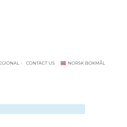
EGIONAL
CONTACT US
NORSK BOKMÅL
“PRODA Oslo”
vis submeny for “PRODA Regional”