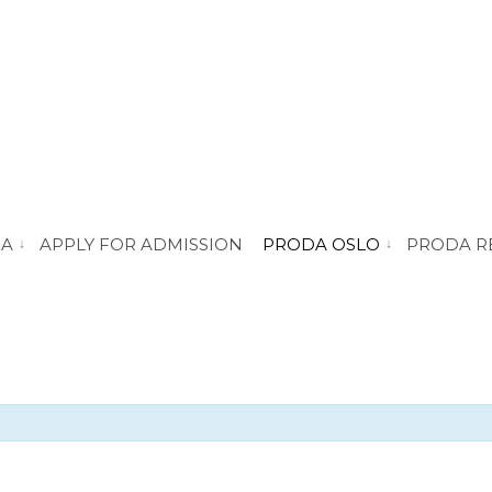
DA
APPLY FOR ADMISSION
PRODA OSLO
PRODA R
vis submeny for “About PRODA”
vis submeny for 