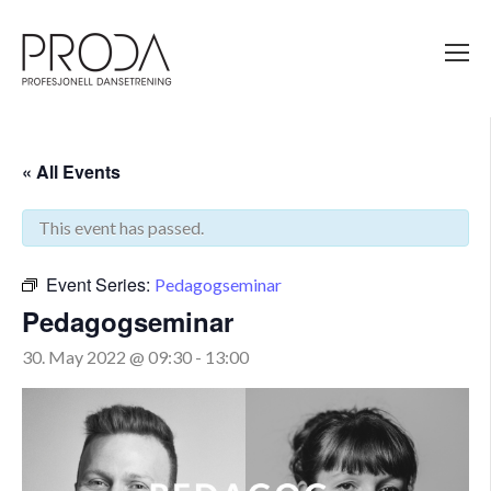
Gå
til
sidens
hovedinnhold
« All Events
This event has passed.
Event Series:
Pedagogseminar
Pedagogseminar
30. May 2022 @ 09:30
-
13:00