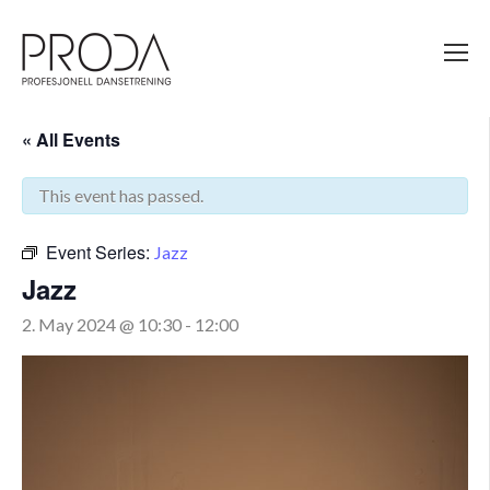
Gå
til
sidens
hovedinnhold
« All Events
This event has passed.
Event Series:
Jazz
Jazz
2. May 2024 @ 10:30
-
12:00