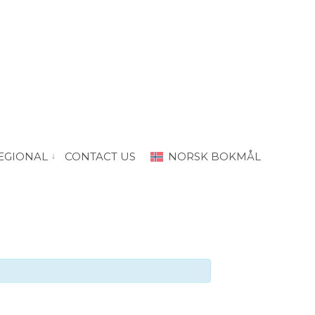
EGIONAL
CONTACT US
NORSK BOKMÅL
“PRODA Oslo”
vis submeny for “PRODA Regional”