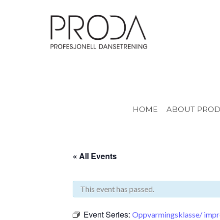
Gå
til
sidens
hovedinnhold
HOME
ABOUT PRO
« All Events
This event has passed.
Event Series:
Oppvarmingsklasse/ imp