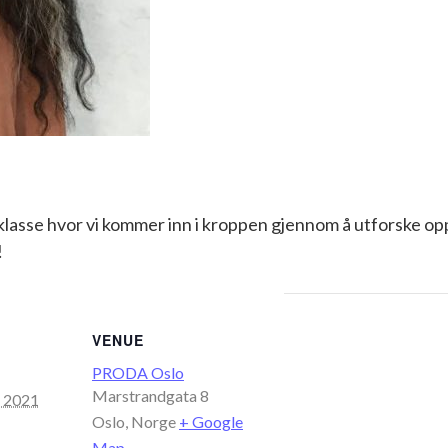
asse hvor vi kommer inn i kroppen gjennom å utforske oppl
!
VENUE
PRODA Oslo
Marstrandgata 8
r 2021
Oslo
,
Norge
+ Google
Map