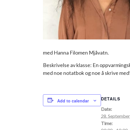
med Hanna Filomen Mjåvatn.
Beskrivelse av klasse:
En oppvarmingskl
med noe notatbok og noe å skrive med
DETAILS
Add to calendar
Date:
28. Septembe
Time: