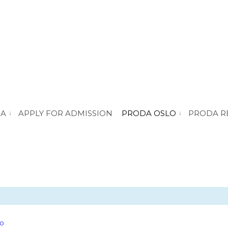
DA
APPLY FOR ADMISSION
PRODA OSLO
PRODA R
vis submeny for “About PRODA”
vis submeny for 
ro