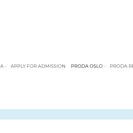
DA
APPLY FOR ADMISSION
PRODA OSLO
PRODA R
vis submeny for “About PRODA”
vis submeny for 