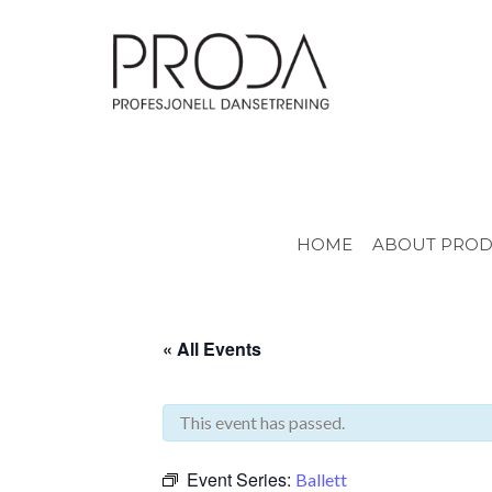
Gå
til
sidens
hovedinnhold
HOME
ABOUT PRO
« All Events
This event has passed.
Event Series:
Ballett