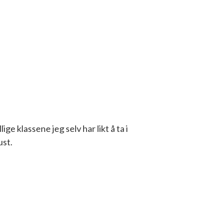
ge klassene jeg selv har likt å ta i
ust.