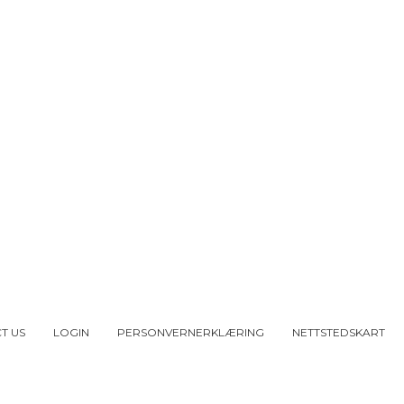
T US
LOGIN
PERSONVERNERKLÆRING
NETTSTEDSKART