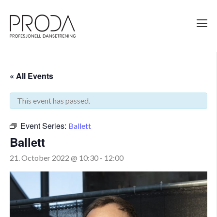
Gå
til
sidens
hovedinnhold
« All Events
This event has passed.
Event Series:
Ballett
Ballett
21. October 2022 @ 10:30
-
12:00