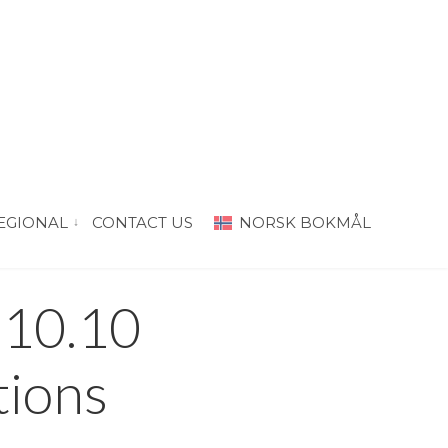
EGIONAL
CONTACT US
NORSK BOKMÅL
“PRODA Oslo”
vis submeny for “PRODA Regional”
+10.10
tions