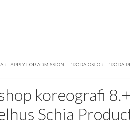
DA
APPLY FOR ADMISSION
PRODA OSLO
PRODA R
vis submeny for “About PRODA”
vis submeny for 
10. AUGUST 2019
hop koreografi 8.
lhus Schia Produc