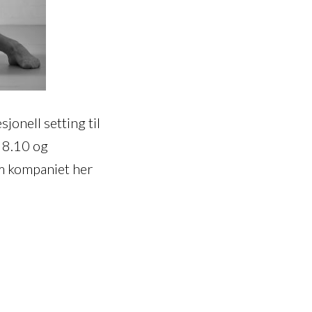
jonell setting til
 8.10 og
m kompaniet her