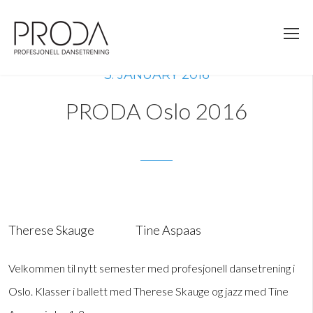
Gå
til
sidens
hovedinnhold
3. JANUARY 2016
PRODA Oslo 2016
Therese Skauge
Tine Aspaas
Velkommen til nytt semester med profesjonell dansetrening i
Oslo. Klasser i ballett med Therese Skauge og jazz med Tine