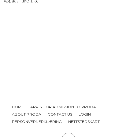
Aspaas i uke 1-3.
HOME
APPLY FOR ADMISSION TO PRODA
ABOUT PRODA
CONTACT US
LOGIN
PERSONVERNERKLÆRING
NETTSTEDSKART