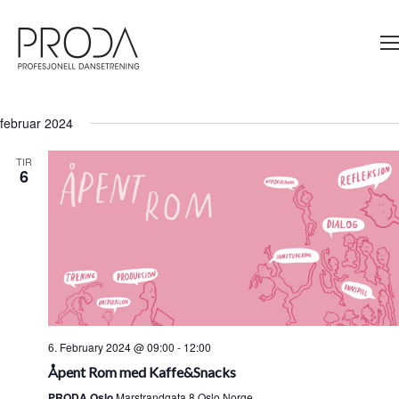
Gå
til
sidens
hovedinnhold
6/2/2024
 - 
18/2/2024
A
Søk
Arrangem
Lis
V
Velg
Search
Na
dato.
februar 2024
and
TIR
Views
6
Navigati
6. February 2024 @ 09:00
-
12:00
Åpent Rom med Kaffe&Snacks
PRODA Oslo
Marstrandgata 8,Oslo,Norge