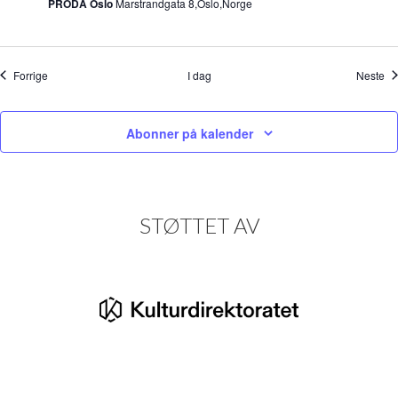
PRODA Oslo
Marstrandgata 8,Oslo,Norge
Arrangementer
Ar
Forrige
I dag
Neste
Abonner på kalender
STØTTET AV