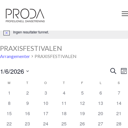
Gå
til
sidens
hovedinnhold
Ingen resultater funnet.
Merknad
PRAXISFESTIVALEN
Arrangementer
PRAXISFESTIVALEN
1/6/2026
A
Søk
Arrangem
Må
V
Velg
Search
Na
dato.
M
MANDAG
T
TIRSDAG
O
ONSDAG
T
TORSDAG
F
FREDAG
L
LØRDAG
S
SØN
Kalender
and
0
0
0
0
0
0
0
1
2
3
4
5
6
7
for
Views
arrangementer
arrangementer
arrangementer
arrangementer
arrangementer
arrangemente
arra
Arrangementer
0
0
0
0
0
0
0
8
9
10
11
12
13
14
Navigati
arrangementer
arrangementer
arrangementer
arrangementer
arrangementer
arrangementer
arran
0
0
0
0
0
0
0
15
16
17
18
19
20
21
arrangementer
arrangementer
arrangementer
arrangementer
arrangementer
arrangementer
arran
0
0
0
0
0
0
0
22
23
24
25
26
27
28