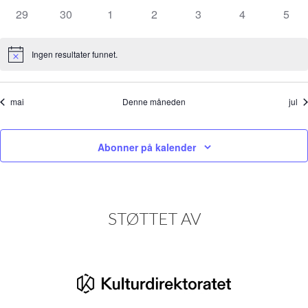
arrangementer
arrangementer
arrangementer
arrangementer
arrangementer
arrangementer
arran
0
0
0
0
0
0
0
29
30
1
2
3
4
5
arrangementer
arrangementer
arrangementer
arrangementer
arrangementer
arrangemente
arra
Ingen resultater funnet.
Merknad
mai
Denne måneden
jul
Abonner på kalender
STØTTET AV