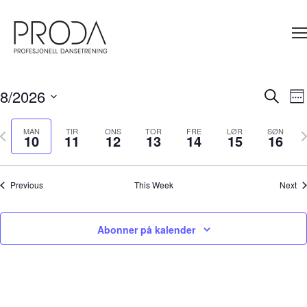
Gå
til
sidens
hovedinnhold
Arrangementer
MERGE
8/2026
A
Søk
Arrangem
We
V
Select
Search
Na
date.
revious
N
MAN
TIR
ONS
TOR
FRE
LØR
SØN
and
10
11
12
13
14
15
16
week
w
Views
Navigati
Previous
This Week
Next
Abonner på kalender