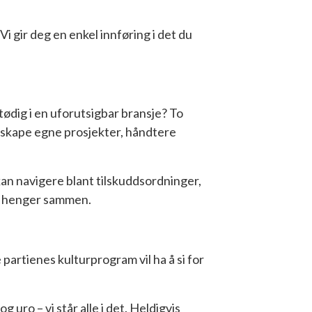
 gir deg en enkel innføring i det du
ødig i en uforutsigbar bransje? To
, skape egne prosjekter, håndtere
n navigere blant tilskuddsordninger,
om henger sammen.
artienes kulturprogram vil ha å si for
uro – vi står alle i det. Heldigvis