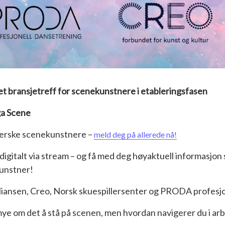
et bransjetreff for scenekunstnere i etableringsfasen
ga Scene
erske scenekunstnere –
meld deg på allerede nå!
 digitalt via stream – og få med deg høyaktuell informasjon
kunstner!
lliansen, Creo, Norsk skuespillersenter og PRODA profesjo
ye om det å stå på scenen, men hvordan navigerer du i arb