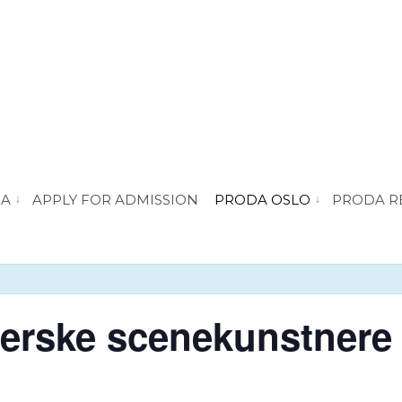
DA
APPLY FOR ADMISSION
PRODA OSLO
PRODA R
vis submeny for “About PRODA”
vis submeny for 
ferske scenekunstnere