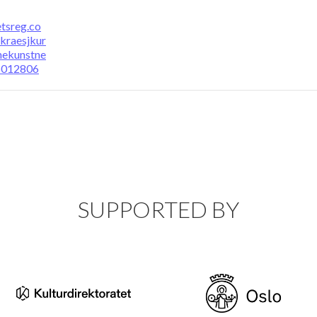
etsreg.co
/kraesjkur
nekunstne
5012806
SUPPORTED BY