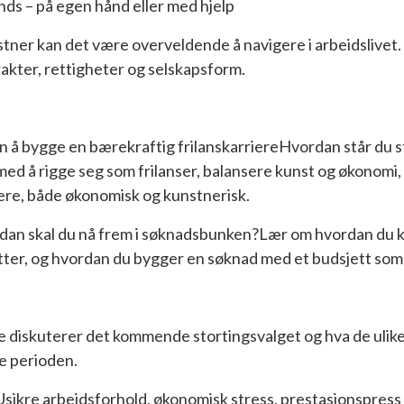
nds – på egen hånd eller med hjelp
er kan det være overveldende å navigere i arbeidslivet. Vi
rakter, rettigheter og selskapsform.
n å bygge en bærekraftig frilanskarriereHvordan står du st
ed å rigge seg som frilanser, balansere kunst og økonomi
iere, både økonomisk og kunstnerisk.
dan skal du nå frem i søknadsbunken?Lær om hvordan du ka
etter, og hvordan du bygger en søknad med et budsjett s
iskuterer det kommende stortingsvalget og hva de ulike p
 perioden.
sikre arbeidsforhold, økonomisk stress, prestasjonspress og 