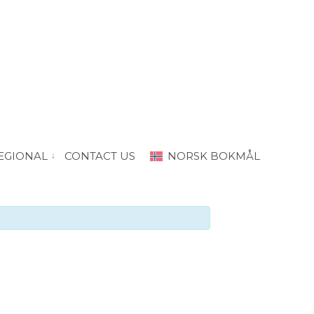
EGIONAL
CONTACT US
NORSK BOKMÅL
“PRODA Oslo”
vis submeny for “PRODA Regional”