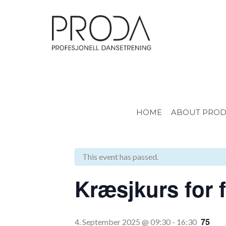
Gå
til
sidens
hovedinnhold
HOME
ABOUT PRO
« All Events
This event has passed.
Kræsjkurs for 
75
4. September 2025 @ 09:30
-
16:30