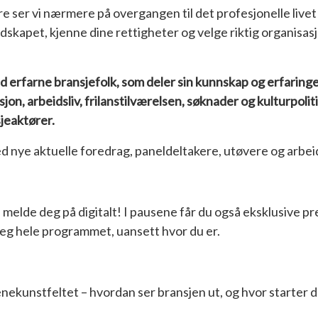
e ser vi nærmere på overgangen til det profesjonelle live
ndskapet, kjenne dine rettigheter og velge riktig organisas
ed erfarne bransjefolk, som deler sin kunnskap og erfaringe
n, arbeidsliv, frilanstilværelsen, søknader og kulturpolitikk
jeaktører.
 med nye aktuelle foredrag, paneldeltakere, utøvere og arbei
elde deg på digitalt! I pausene får du også eksklusive pr
deg hele programmet, uansett hvor du er.
nekunstfeltet – hvordan ser bransjen ut, og hvor starter 