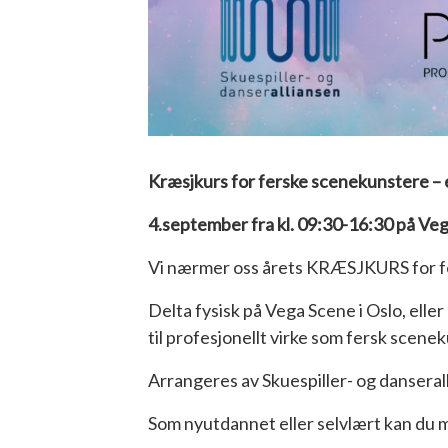
Kræsjkurs for ferske scenekunstere
– 
4.september fra kl. 09:30-16:30 på Ve
Vi nærmer oss årets KRÆSJKURS for f
Delta fysisk på Vega Scene i Oslo, eller
til profesjonellt virke som fersk scene
Arrangeres av Skuespiller- og dansera
Som nyutdannet eller selvlært kan du m