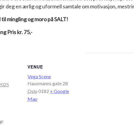
gir deg en ærlig og uformell samtale om motivasjon, mestri
 til mingling og moro på SALT!
 Pris kr. 75,-
VENUE
Vega Scene
Hausmanns gate 28
2025
Oslo
0182
+ Google
Map
y: