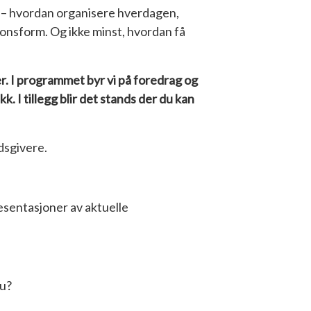
t – hvordan organisere hverdagen,
jonsform. Og ikke minst, hvordan få
r. I programmet byr vi på foredrag og
. I tillegg blir det stands der du kan
dsgivere.
esentasjoner av aktuelle
du?