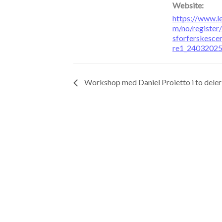
Website:
https://www.l
m/no/register
sforferskesce
re1_2403202
Workshop med Daniel Proietto i to deler