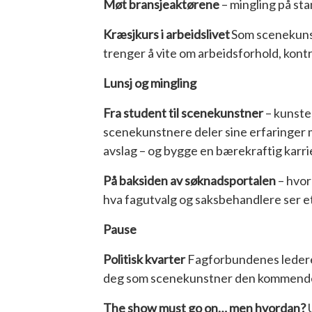
Møt bransjeaktørene
– mingling på sta
Kræsjkurs i arbeidslivet
Som scenekunstn
trenger å vite om arbeidsforhold, kont
Lunsj og mingling
Fra student til scenekunstner
– kunste
scenekunstnere deler sine erfaringer m
avslag – og bygge en bærekraftig karr
På baksiden av søknadsportalen
– hvor
hva fagutvalg og saksbehandlere ser 
Pause
Politisk kvarter
Fagforbundenes ledere d
deg som scenekunstner den kommende
The show must go on… men hvordan?
U