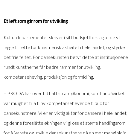
Et løft som gir rom for utvikling
Kulturdepartementet skriver i sitt budsjettforslag at de vil
legge til rette for kunstnerisk aktivitet i hele landet, og styrke
det frie feltet. For dansekunsten betyr dette at institusjonene
rundt kunstnerne får bedre rammer for utvikling,
kompetanseheving, produksjon og formidling.
– PRODA har over tid hatt stram økonomi, som har påvirket
vår mulighet til å tilby kompetansehevende tilbud for
dansekunstnere. Vi er en viktig aktør for dansere i hele landet,
og denne foreslåtte økningen vil gi oss et større handlingsrom
for å ivareta og utvikle dansekunstnere på en mer mangfoldig