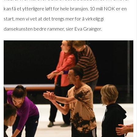
kan få et ytterligere løft for hele bransjen. 10 mill NOK er en
start, men vi vet at det trengs mer for å virkelig gi
dansekunsten bedre rammer, sier Eva Grainger.