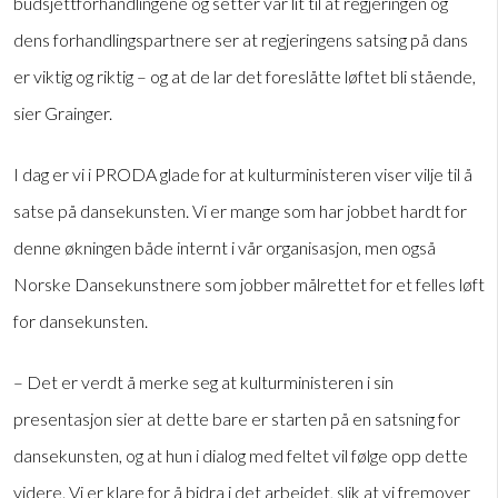
budsjettforhandlingene og setter vår lit til at regjeringen og
dens forhandlingspartnere ser at regjeringens satsing på dans
er viktig og riktig – og at de lar det foreslåtte løftet bli stående,
sier Grainger.
I dag er vi i PRODA glade for at kulturministeren viser vilje til å
satse på dansekunsten. Vi er mange som har jobbet hardt for
denne økningen både internt i vår organisasjon, men også
Norske Dansekunstnere som jobber målrettet for et felles løft
for dansekunsten.
– Det er verdt å merke seg at kulturministeren i sin
presentasjon sier at dette bare er starten på en satsning for
dansekunsten, og at hun i dialog med feltet vil følge opp dette
videre. Vi er klare for å bidra i det arbeidet, slik at vi fremover