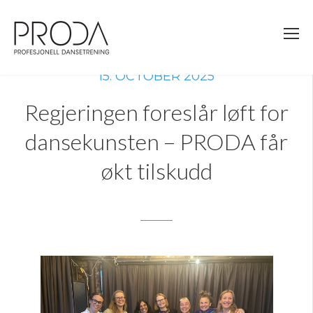
Gå
til
sidens
hovedinnhold
15. OCTOBER 2025
Regjeringen foreslår løft for
dansekunsten – PRODA får
økt tilskudd