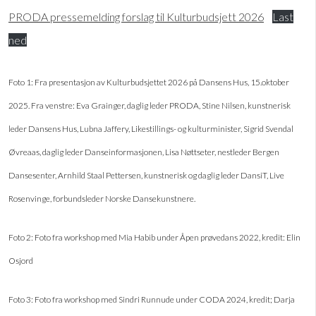
PRODA pressemelding forslag til Kulturbudsjett 2026
Last
ned
Foto 1: Fra presentasjon av Kulturbudsjettet 2026 på Dansens Hus, 15.oktober
2025. Fra venstre: Eva Grainger, daglig leder PRODA, Stine Nilsen, kunstnerisk
leder Dansens Hus, Lubna Jaffery, Likestillings- og kulturminister, Sigrid Svendal
Øvreaas, daglig leder Danseinformasjonen, Lisa Nøttseter, nestleder Bergen
Dansesenter, Arnhild Staal Pettersen, kunstnerisk og daglig leder DansiT, Live
Rosenvinge, forbundsleder Norske Dansekunstnere.
Foto 2: Foto fra workshop med Mia Habib under Åpen prøvedans 2022, kredit: Elin
Osjord
Foto 3: Foto fra workshop med Sindri Runnude under CODA 2024, kredit; Darja