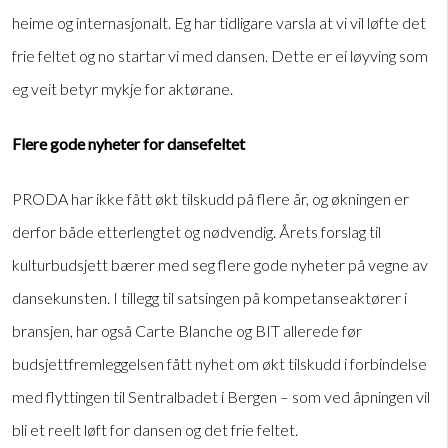
heime og internasjonalt. Eg har tidligare varsla at vi vil løfte det
frie feltet og no startar vi med dansen. Dette er ei løyving som
eg veit betyr mykje for aktørane.
Flere gode nyheter for dansefeltet
PRODA har ikke fått økt tilskudd på flere år, og økningen er
derfor både etterlengtet og nødvendig. Årets forslag til
kulturbudsjett bærer med seg flere gode nyheter på vegne av
dansekunsten. I tillegg til satsingen på kompetanseaktører i
bransjen, har også Carte Blanche og BIT allerede før
budsjettfremleggelsen fått nyhet om økt tilskudd i forbindelse
med flyttingen til Sentralbadet i Bergen – som ved åpningen vil
bli et reelt løft for dansen og det frie feltet.