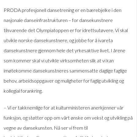
PRODA profesjonell dansetrening er en bærebjelke i den
nasjonale danseinfrastrukturen – for dansekunstnere
tilsvarende det Olympiatoppen er for idrettsutøvere. Vi skal
utvikle norske dansekunstnere, og jobbe for å ivareta
dansekunstnere gjennom hele det yrkesaktive livet. I årene
som kommer skal vi utvikle virksomheten slik at vi kan
imøtekomme dansekunstneres sammensatte daglige faglige
behov, arbeidsoppgaver og muligheter for faglig utvikling og
kollegial forankring.
– Vi er takknemlige for at kulturministeren anerkjenner vår
funksjon, og støtter opp om vårt ønske om vekst og utvikling på
vegne av dansekunsten. Nå ser vi frem til