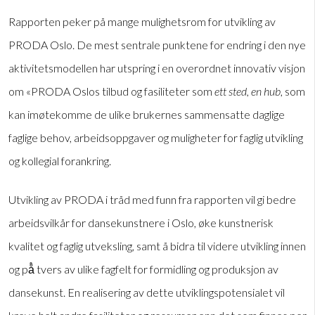
Rapporten peker på mange mulighetsrom for utvikling av
PRODA Oslo. De mest sentrale punktene for endring i den nye
aktivitetsmodellen har utspring i en overordnet innovativ visjon
om «PRODA Oslos tilbud og fasiliteter som
ett sted, en hub
, som
kan imøtekomme de ulike brukernes sammensatte daglige
faglige behov, arbeidsoppgaver og muligheter for faglig utvikling
og kollegial forankring.
Utvikling av PRODA i tråd med funn fra rapporten vil gi bedre
arbeidsvilkår for dansekunstnere i Oslo, øke kunstnerisk
kvalitet og faglig utveksling, samt å bidra til videre utvikling innen
og på̊ tvers av ulike fagfelt for formidling og produksjon av
dansekunst. En realisering av dette utviklingspotensialet vil