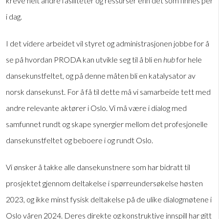
kreve helt andre fasiliteter og ressurser enn det som finnes per
i dag.
I det videre arbeidet vil styret og administrasjonen jobbe for å
se på hvordan PRODA kan utvikle seg til å bli en
hub
for hele
dansekunstfeltet, og på denne måten bli en katalysator av
norsk dansekunst. For å få til dette må vi samarbeide tett med
andre relevante aktører i Oslo. Vi må være i dialog med
samfunnet rundt og skape synergier mellom det profesjonelle
dansekunstfeltet og beboere i og rundt Oslo.
Vi ønsker å takke alle dansekunstnere som har bidratt til
prosjektet gjennom deltakelse i spørreundersøkelse høsten
2023, og ikke minst fysisk deltakelse på de ulike dialogmøtene i
Oslo våren 2024. Deres direkte og konstruktive innspill har gitt