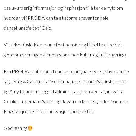
oss uvurderlig informasjon og inspirasjon til å tenke nytt om
hvordan vi i PRODA kan ta et større ansvar for hele
dansekunstfeltet i Oslo.
Vi takker Oslo Kommune for finansiering til dette arbeidet
gjennom ordningen «Innovasjon innen kultur og kulturnæring».
Fra PRODA profesjonell dansetrening har styret, daværende
fagutvalg v/Cassandra Moldenhauer, Caroline Skjørshammer
og Amy Pender i tillegg til administrasjonen ved fagansvarlig
Cecilie Lindemann Steen og daværende daglig leder Michelle
Flagstad jobbet med Innovasjonsprosjektet.
God lesning