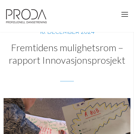
Gå
til
sidens
hovedinnhold
16. DECEMBER 2024
Fremtidens mulighetsrom –
rapport Innovasjonsprosjekt