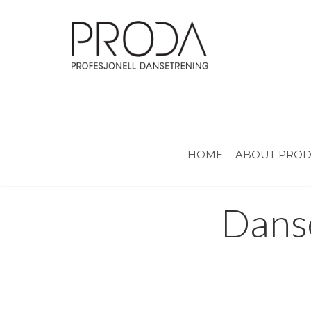
Gå
til
sidens
hovedinnhold
HOME
ABOUT PRO
Dans