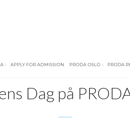
DA
APPLY FOR ADMISSION
PRODA OSLO
PRODA R
vis submeny for “About PRODA”
vis submeny for 
27. APRIL 2015
ens Dag på PRODA