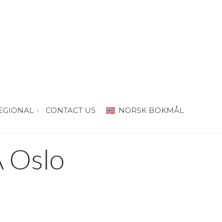
EGIONAL
CONTACT US
NORSK BOKMÅL
“PRODA Oslo”
vis submeny for “PRODA Regional”
 Oslo