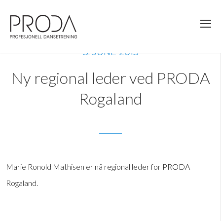
Gå
til
sidens
hovedinnhold
3. JUNE 2013
Ny regional leder ved PRODA
Rogaland
Marie Ronold Mathisen er nå regional leder for PRODA
Rogaland.