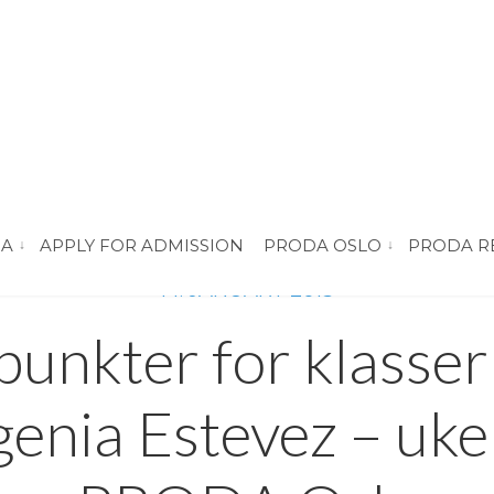
DA
APPLY FOR ADMISSION
PRODA OSLO
PRODA R
vis submeny for “About PRODA”
vis submeny for 
14. JANUARY 2013
punkter for klasse
enia Estevez – uke