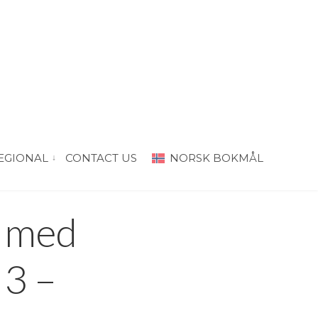
EGIONAL
CONTACT US
NORSK BOKMÅL
“PRODA Oslo”
vis submeny for “PRODA Regional”
r med
 3 –